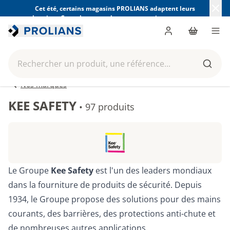
Cet été, certains magasins PROLIANS adaptent leurs
horaires. Consultez ceux de votre magasin avant votre
visite.
Trouver mon magasin
Me connecter
Panier
Men
Rechercher un produit, une référence...
Reche
Nos marques
KEE SAFETY
•
97 produits
Le Groupe
Kee Safety
est l'un des leaders mondiaux
dans la fourniture de produits de sécurité. Depuis
1934, le Groupe propose des solutions pour des mains
courants, des barrières, des protections anti-chute et
de nombreuses autres applications.