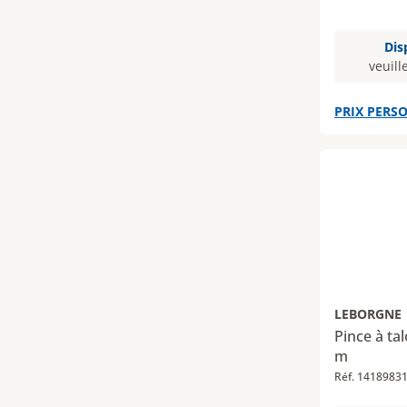
Dis
veuill
PRIX PERSO
LEBORGNE
Pince à ta
m
Réf. 1418983