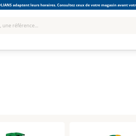
LIANS adaptent leurs horaires. Consultez ceux de votre magasin avant votre
 une référence...
Boulonnerie-visserie et
Soudage
bles
Quincaillerie
Fixations
équipem