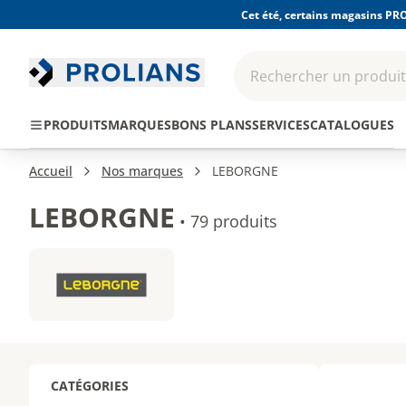
Cet été, certains magasins PRO
Rechercher un produit,
EPI - Protection
Outillage
Consomma
PRODUITS
MARQUES
BONS PLANS
SERVICES
CATALOGUES
individuelle
Accueil
Nos marques
LEBORGNE
LEBORGNE
•
79 produits
CATÉGORIES