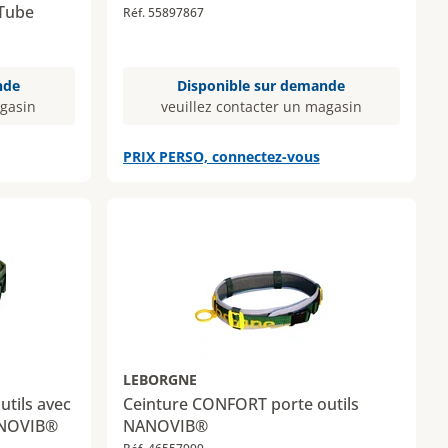
 Tube
Réf. 55897867
nde
Disponible sur demande
agasin
veuillez contacter un magasin
PRIX PERSO, connectez-vous
LEBORGNE
tils avec
Ceinture CONFORT porte outils
ANOVIB®
NANOVIB®