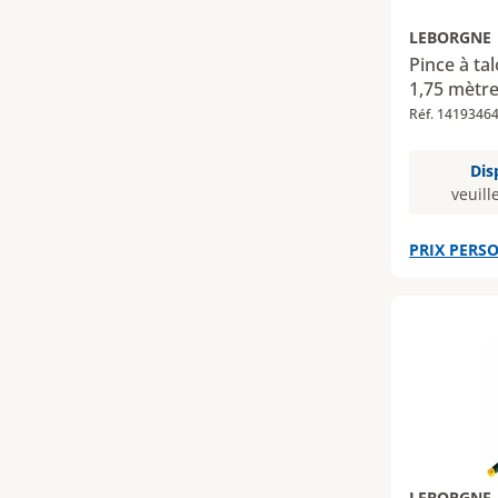
LEBORGNE
Pince à t
1,75 mètr
Réf. 1419346
Dis
veuill
PRIX PERSO
LEBORGNE