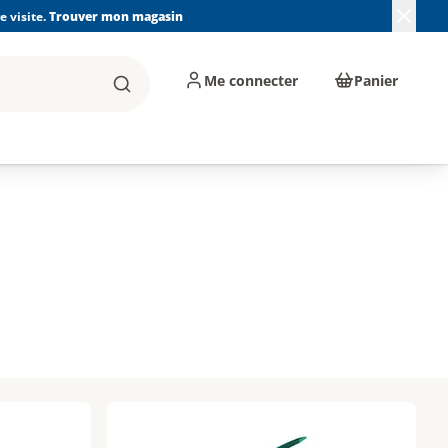
 visite.
Trouver mon magasin
Me connecter
Panier
Rechercher
, machines et
Plomberie, Sanitaire,
Équipements de
ents d'atelier
Chauffage, Climatisation
chantier
et Pompage