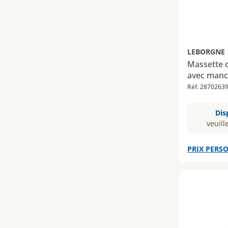
LEBORGNE
Massette 
avec man
Réf. 2870263
Dis
veuill
PRIX PERSO