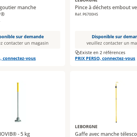
égoutier manche
Pince à déchets embout v
P®
Réf. P6700HS
4
ponible sur demande
Disponible sur dema
ez contacter un magasin
veuillez contacter un m
Existe en 2 références
, connectez-vous
PRIX PERSO, connectez-vous
LEBORGNE
OVIB® - 5 kg
Gaffe avec manche télesc