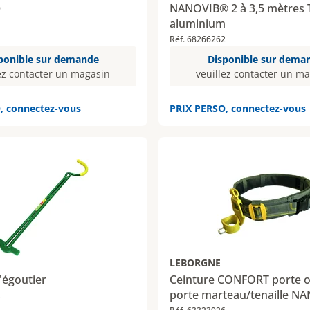
NANOVIB® 2 à 3,5 mètres
9
aluminium
Réf. 68266262
ponible sur demande
Disponible sur dema
ez contacter un magasin
veuillez contacter un m
, connectez-vous
PRIX PERSO, connectez-vous
LEBORGNE
'égoutier
Ceinture CONFORT porte ou
porte marteau/tenaille N
2