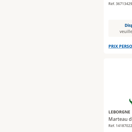
Réf. 3671342
Dis
veuill
PRIX PERSO
LEBORGNE
Marteau d
Réf. 1418702