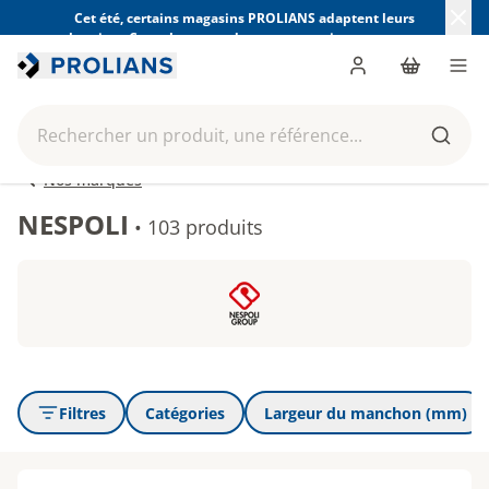
Cet été, certains magasins PROLIANS adaptent leurs
horaires. Consultez ceux de votre magasin avant votre
visite.
Trouver mon magasin
Me connecter
Panier
Men
Rechercher un produit, une référence...
Reche
Nos marques
NESPOLI
•
103 produits
Filtres
Catégories
Largeur du manchon (mm)