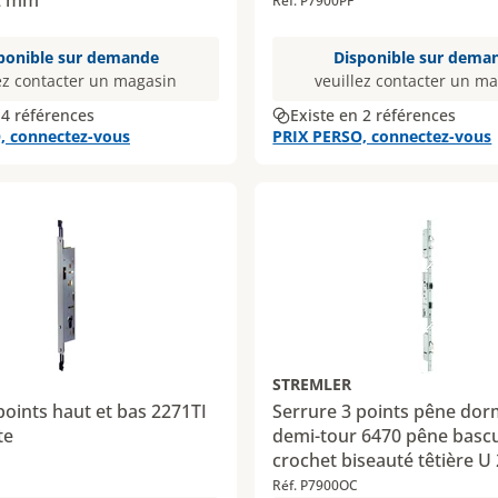
2 mm
Réf. P7900PF
ponible sur demande
Disponible sur dema
ez contacter un magasin
veuillez contacter un m
 4 références
Existe en 2 références
, connectez-vous
PRIX PERSO, connectez-vous
STREMLER
points haut et bas 2271TI
Serrure 3 points pêne do
te
demi-tour 6470 pêne basc
crochet biseauté têtière 
entraxe 92 mm
Réf. P7900OC