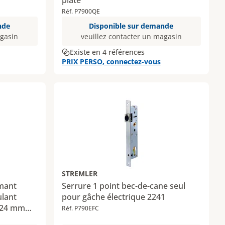
plate
Réf. P7900QE
nde
Disponible sur demande
agasin
veuillez contacter un magasin
Existe en 4 références
PRIX PERSO, connectez-vous
STREMLER
rmant
Serrure 1 point bec-de-cane seul
ulant
pour gâche électrique 2241
U 24 mm
Réf. P790EFC