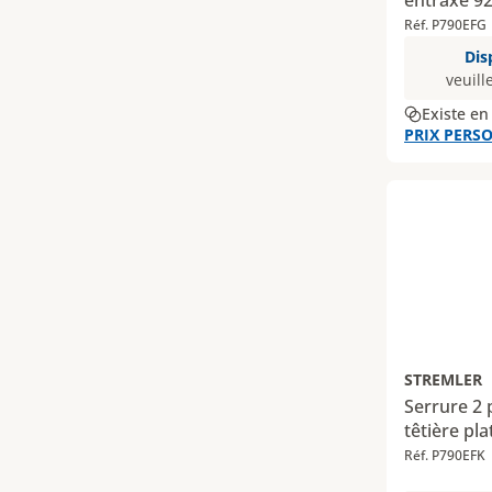
entraxe 9
Réf. P790EFG
Dis
veuill
Existe en
PRIX PERSO
STREMLER
Serrure 2 
têtière pla
Réf. P790EFK