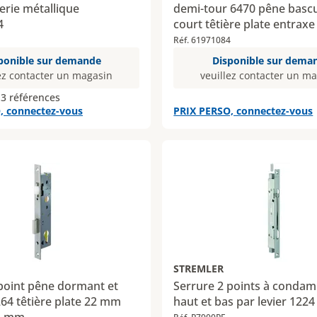
rie métallique
demi-tour 6470 pêne basc
4
court têtière plate entrax
axe 30 mm
Réf. 61971084
ponible sur demande
Disponible sur dema
ez contacter un magasin
veuillez contacter un m
 3 références
, connectez-vous
PRIX PERSO, connectez-vous
STREMLER
point pêne dormant et
Serrure 2 points à condam
64 têtière plate 22 mm
haut et bas par levier 1224