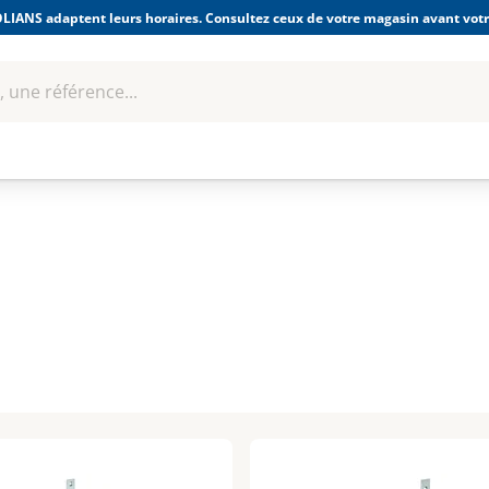
LIANS adaptent leurs horaires. Consultez ceux de votre magasin avant votre
 une référence...
Boulonnerie-visserie et
Soudage
bles
Quincaillerie
Fixations
équipem