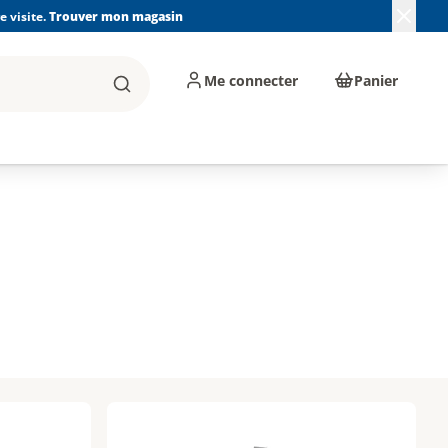
 visite.
Trouver mon magasin
Me connecter
Panier
Rechercher
, machines et
Plomberie, Sanitaire,
Équipements de
ents d'atelier
Chauffage, Climatisation
chantier
et Pompage