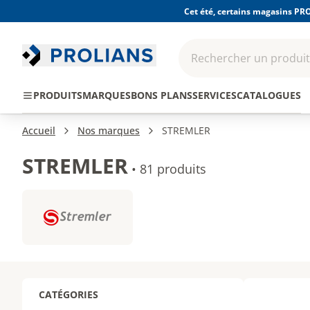
Cet été, certains magasins PRO
Rechercher un produit,
EPI - Protection
Outillage
Consomma
PRODUITS
MARQUES
BONS PLANS
SERVICES
CATALOGUES
individuelle
Accueil
Nos marques
STREMLER
STREMLER
•
81 produits
CATÉGORIES