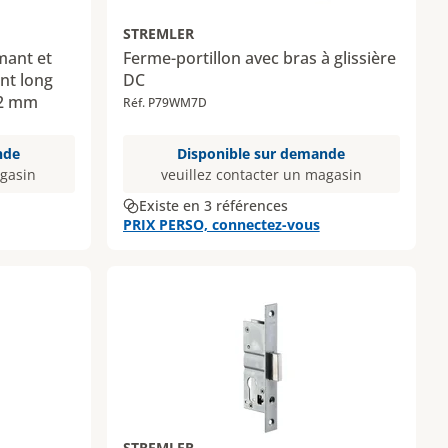
STREMLER
mant et
Ferme-portillon avec bras à glissière
nt long
DC
92 mm
Réf. P79WM7D
nde
Disponible sur demande
agasin
veuillez contacter un magasin
Existe en 3 références
PRIX PERSO, connectez-vous
STREMLER