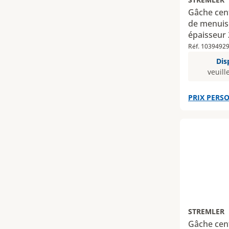
Gâche cent
de menuise
épaisseur
Réf. 1039492
Dis
veuill
PRIX PERSO
STREMLER
Gâche cent