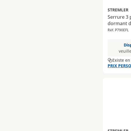
STREMLER
Serrure 3 
dormant d
Réf. P790EFL
Dis
veuill
Existe en
PRIX PERSO
STREMLER