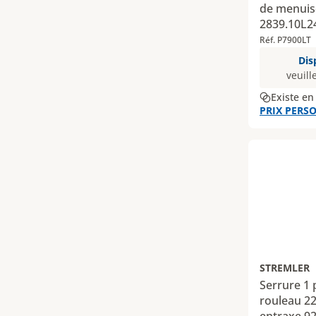
de menuise
2839.10L2
Réf. P7900LT
Dis
veuill
Existe en
PRIX PERSO
STREMLER
Serrure 1 
rouleau 22