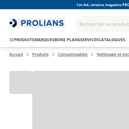
Cet été, certains magasins PRO
Rechercher un produit,
EPI - Protection
Outillage
Consomma
PRODUITS
MARQUES
BONS PLANS
SERVICES
CATALOGUES
individuelle
Accueil
Produits
Consommables
Nettoyage et ent