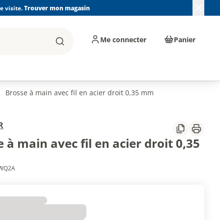
 visite.
Trouver mon magasin
Me connecter
Panier
Rechercher
, machines et
Plomberie, Sanitaire,
Équipements de
ents d'atelier
Chauffage, Climatisation
chantier
et Pompage
Brosse à main avec fil en acier droit 0,35 mm
R
Partager
Imprim
 à main avec fil en acier droit 0,35
6WQ2A