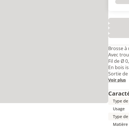
Brosse à 
Avec trou
Fil de Ø 
En bois i
Sortie de
Voir plus
Caract
Type de 
Usage
Type de 
Matière 