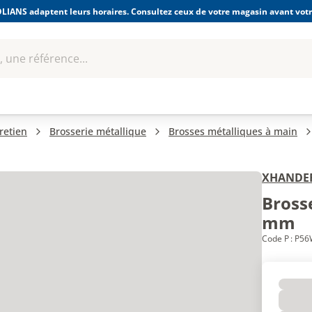
LIANS adaptent leurs horaires. Consultez ceux de votre magasin avant votre
 une référence...
Boulonnerie-visserie et
Soudage
bles
Quincaillerie
Fixations
équipem
retien
Brosserie métallique
Brosses métalliques à main
XHANDE
Brosse
mm
Code P : P5