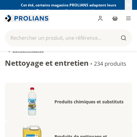
Cet été, certains magasins PROLIANS adaptent leurs
horaires. Consultez ceux de votre magasin avant votre
visite.
Trouver mon magasin
Me connecter
Panier
Men
Rechercher un produit, une référence...
Reche
Consommables
Nettoyage et entretien
•
234 produits
Produits chimiques et substituts
Produits de nettoyage et