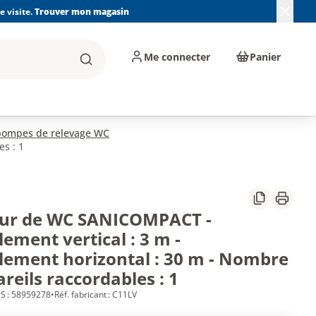
 visite.
Trouver mon magasin
Me connecter
Panier
Rechercher
, machines et
Plomberie, Sanitaire,
Équipements de
ents d'atelier
Chauffage, Climatisation
chantier
et Pompage
 pompes de relevage WC
s : 1
Partager
Imprim
ur de WC SANICOMPACT -
ement vertical : 3 m -
lement horizontal : 30 m - Nombre
reils raccordables : 1
S : 58959278
•
Réf. fabricant : C11LV