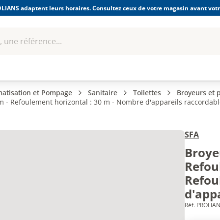
LIANS adaptent leurs horaires. Consultez ceux de votre magasin avant votre
 une référence...
Boulonnerie-visserie et
Soudage
bles
Quincaillerie
Fixations
équipem
imatisation et Pompage
Sanitaire
Toilettes
Broyeurs et
 - Refoulement horizontal : 30 m - Nombre d'appareils raccordable
SFA
Broye
Refoul
Refou
d'appa
Réf. PROLIAN