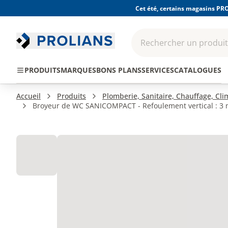
Cet été, certains magasins PRO
Rechercher un produit,
EPI - Protection
Outillage
Consomma
PRODUITS
MARQUES
BONS PLANS
SERVICES
CATALOGUES
individuelle
Accueil
Produits
Plomberie, Sanitaire, Chauffage, Cl
Broyeur de WC SANICOMPACT - Refoulement vertical : 3 m