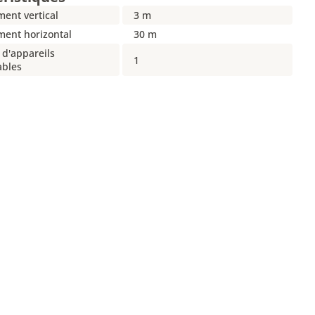
ent vertical
3 m
ment horizontal
30 m
d'appareils
1
ables