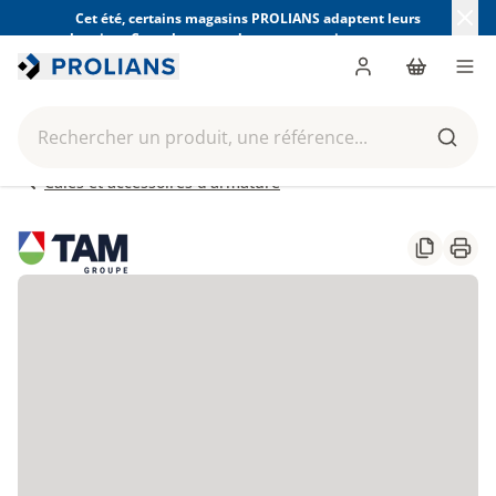
Cet été, certains magasins PROLIANS adaptent leurs
horaires. Consultez ceux de votre magasin avant votre
visite.
Trouver mon magasin
Me connecter
Panier
Men
Rechercher un produit, une référence...
Reche
Cales et accessoires d'armature
Partager
Impr