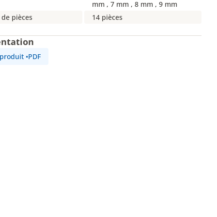
mm , 7 mm , 8 mm , 9 mm
de pièces
14 pièces
ntation
 produit
•
PDF