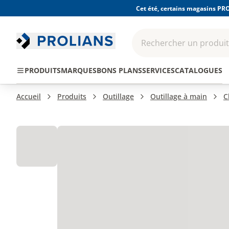
Cet été, certains magasins PRO
Rechercher un produit,
EPI - Protection
Outillage
Consomma
PRODUITS
MARQUES
BONS PLANS
SERVICES
CATALOGUES
individuelle
Accueil
Produits
Outillage
Outillage à main
C