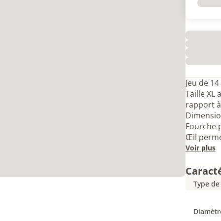
Jeu de 14
Taille XL
rapport à
Dimensions
Fourche p
Œil perme
Voir plus
Caract
Type de
Diamètre