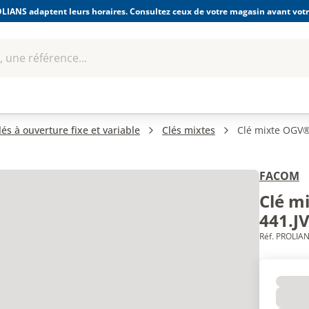
LIANS adaptent leurs horaires. Consultez ceux de votre magasin avant votre
 une référence...
Boulonnerie-visserie et
Soudage
bles
Quincaillerie
Fixations
équipem
lés à ouverture fixe et variable
Clés mixtes
Clé mixte OGV®
FACOM
Clé m
441.J
Réf. PROLIAN