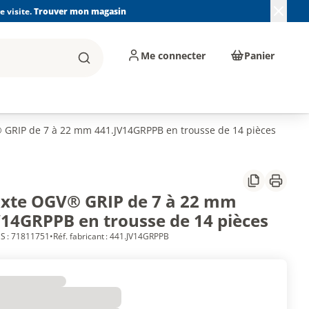
 visite.
Trouver mon magasin
Me connecter
Panier
Rechercher
, machines et
Plomberie, Sanitaire,
Équipements de
ents d'atelier
Chauffage, Climatisation
chantier
et Pompage
 GRIP de 7 à 22 mm 441.JV14GRPPB en trousse de 14 pièces
Partager
Imprim
ixte OGV® GRIP de 7 à 22 mm
V14GRPPB en trousse de 14 pièces
S : 71811751
•
Réf. fabricant : 441.JV14GRPPB