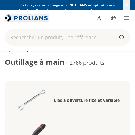
Cet été, certains magasins PROLIANS adaptent leurs
horaires. Consultez ceux de votre magasin avant votre
visite.
Trouver mon magasin
Me connecter
Panier
Men
Rechercher un produit, une référence...
Reche
Outillage
Outillage à main
•
2786 produits
Clés à ouverture fixe et variable