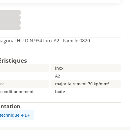
agonal HU DIN 934 Inox A2 - Famille 0820.
éristiques
inox
A2
nce
majoritairement 70 kg/mm²
 conditionnement
boîte
ntation
 technique
•
PDF