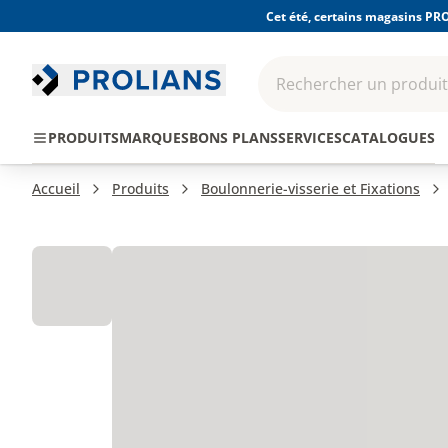
Cet été, certains magasins PRO
Rechercher un produit,
EPI - Protection
Outillage
Consomma
PRODUITS
MARQUES
BONS PLANS
SERVICES
CATALOGUES
individuelle
Accueil
Produits
Boulonnerie-visserie et Fixations