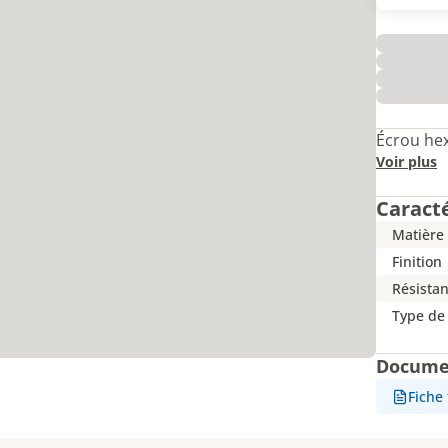
Écrou hex
Voir plus
Caract
Matière
Finition
Résista
Type de
Docume
Fiche