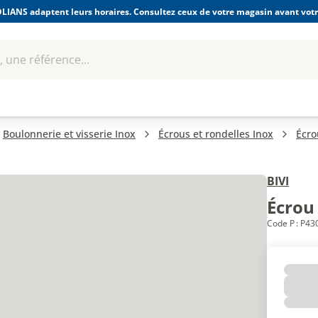
LIANS adaptent leurs horaires. Consultez ceux de votre magasin avant votre
 une référence...
Boulonnerie-visserie et
Soudage
bles
Quincaillerie
Fixations
équipem
Boulonnerie et visserie Inox
Écrous et rondelles Inox
Écro
BIVI
Écrou
Code P : P43