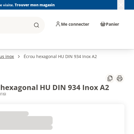
 visite.
Trouver mon magasin
Me connecter
Panier
Rechercher
, machines et
Plomberie, Sanitaire,
Équipements de
ents d'atelier
Chauffage, Climatisation
chantier
et Pompage
us inox
Écrou hexagonal HU DIN 934 Inox A2
Partager
Imprim
 hexagonal HU DIN 934 Inox A2
016I