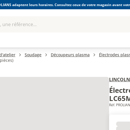
LIANS adaptent leurs horaires. Consultez ceux de votre magasin avant votre
 une référence...
Boulonnerie-visserie et
Soudage
bles
Quincaillerie
Fixations
équipem
'atelier
Soudage
Découpeurs plasma
Électrodes pla
pièces)
LINCOLN
Élect
LC65M 
Réf. PROLIAN