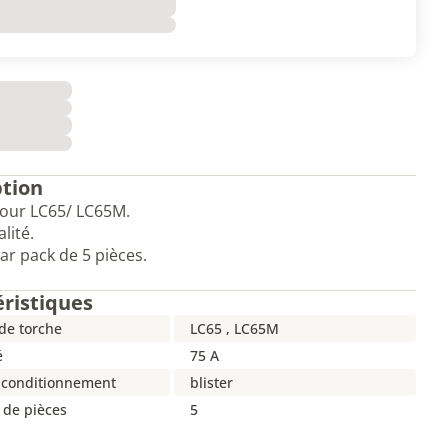
ption
our LC65/ LC65M.
lité.
r pack de 5 pièces.
éristiques
de torche
LC65 , LC65M
é
75 A
 conditionnement
blister
de pièces
5