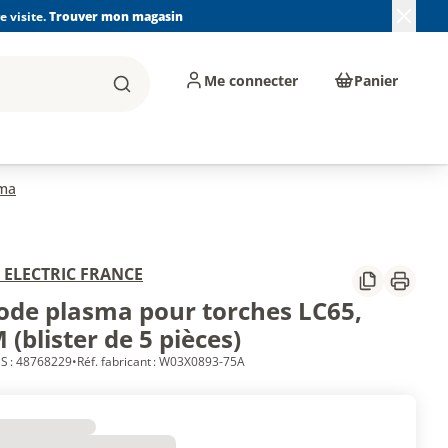
 visite.
Trouver mon magasin
Me connecter
Panier
Rechercher
, machines et
Plomberie, Sanitaire,
Équipements de
ents d'atelier
Chauffage, Climatisation
chantier
et Pompage
sma
 ELECTRIC FRANCE
Partager
Imprim
rode plasma pour torches LC65,
(blister de 5 pièces)
S : 48768229
•
Réf. fabricant : W03X0893-75A