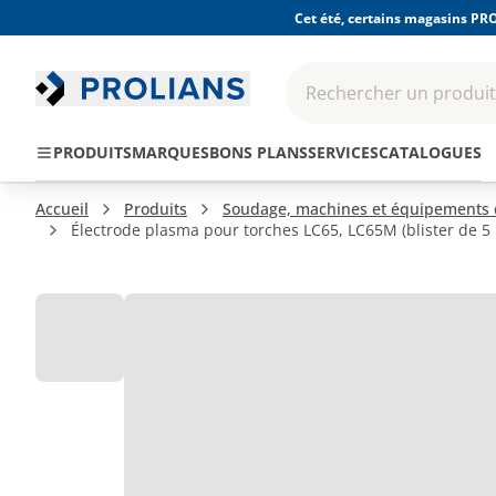
Cet été, certains magasins PRO
Rechercher un produit,
EPI - Protection
Outillage
Consomma
PRODUITS
MARQUES
BONS PLANS
SERVICES
CATALOGUES
individuelle
Accueil
Produits
Soudage, machines et équipements d
Électrode plasma pour torches LC65, LC65M (blister de 5 