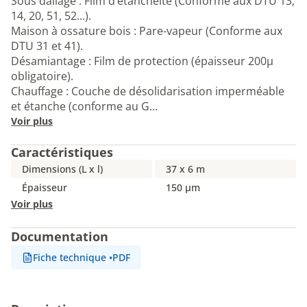
Sous dallage : Film d’étanchéité (Conforme aux DTU 13,
14, 20, 51, 52...).
Maison à ossature bois : Pare-vapeur (Conforme aux
DTU 31 et 41).
Désamiantage : Film de protection (épaisseur 200µ
obligatoire).
Chauffage : Couche de désolidarisation imperméable
et étanche (conforme au G…
Voir plus
Caractéristiques
Dimensions (L x l)
37 x 6 m
Épaisseur
150 µm
Voir plus
Documentation
Fiche technique
•
PDF