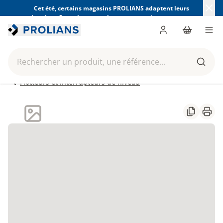
Cet été, certains magasins PROLIANS adaptent leurs
horaires. Consultez ceux de votre magasin avant votre
visite.
Trouver mon magasin
Me connecter
Panier
Men
Rechercher un produit, une référence...
Reche
Flotteurs et interrupteurs de niveau
Partager
Impr