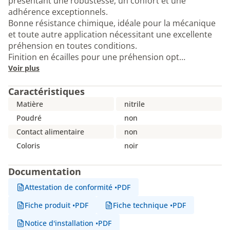
présentant une robustesse, un confort et une
adhérence exceptionnels.
Bonne résistance chimique, idéale pour la mécanique
et toute autre application nécessitant une excellente
préhension en toutes conditions.
Finition en écailles pour une préhension opt…
Voir plus
Caractéristiques
Matière
nitrile
Poudré
non
Contact alimentaire
non
Coloris
noir
Documentation
Attestation de conformité
•
PDF
Fiche produit
•
PDF
Fiche technique
•
PDF
Notice d'installation
•
PDF