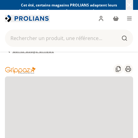
Cet été, certains magasins PROLIANS adaptent leurs
horaires. Consultez ceux de votre magasin avant votre
visite.
Trouver mon magasin
Me connecter
Panier
Men
Rechercher un produit, une référence...
Reche
Gants usage unique
Partager
Impr