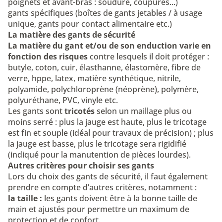
poignets et avant-bras : soudure, coupures...)
gants spécifiques
(boîtes de gants jetables / à usage
unique, gants pour contact alimentaire etc.)
La matière des gants de sécurité
La matière du gant et/ou de son enduction varie en
fonction des risques
contre lesquels il doit protéger :
butyle, coton, cuir, élasthanne, élastomère, fibre de
verre, hppe, latex, matière synthétique, nitrile,
polyamide, polychloroprène (néoprène), polymère,
polyuréthane, PVC, vinyle etc.
Les gants sont
tricotés
selon un maillage plus ou
moins serré : plus la jauge est haute, plus le tricotage
est fin et souple (idéal pour travaux de précision) ; plus
la jauge est basse, plus le tricotage sera rigidifié
(indiqué pour la manutention de pièces lourdes).
Autres critères pour choisir ses gants
Lors du choix des gants de sécurité, il faut également
prendre en compte d’autres critères, notamment :
la taille :
les gants doivent être à la bonne taille de
main et ajustés pour permettre un maximum de
protection et de confort.