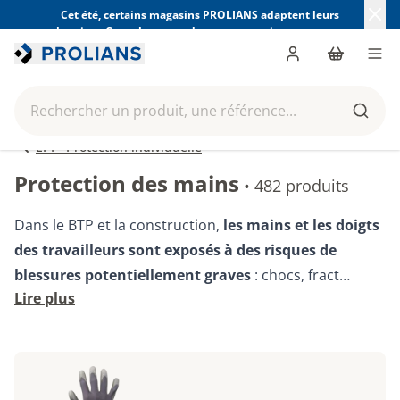
Cet été, certains magasins PROLIANS adaptent leurs
horaires. Consultez ceux de votre magasin avant votre
visite.
Trouver mon magasin
Me connecter
Panier
Men
Rechercher un produit, une référence...
Reche
EPI - Protection individuelle
Protection des mains
•
482 produits
Dans le BTP et la construction,
les mains et les doigts
des travailleurs sont exposés à des risques de
blessures potentiellement graves
: chocs, fract…
Lire plus