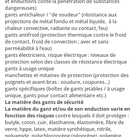
et enductions conte la pénétration de substances
dangereuses)
gants antichaleur / "de soudeur"
(résistance aux
projections de métal fondu et métal liquide, à la
chaleur convective, radiante ou contact, feu)
gants antifroid
(protection thermique contre le froid
de contact, froid de convection ; avec et sans
perméabilité à l’eau)
gants électriciens, risque électrique
: niveaux de
protection selon des classes de résistance électrique
gants à usage unique
manchettes et mitaines de protection
(protection des
poignets et avant-bras : soudure, coupures...)
gants spécifiques
(boîtes de gants jetables / à usage
unique, gants pour contact alimentaire etc.)
La matière des gants de sécurité
La matière du gant et/ou de son enduction varie en
fonction des risques
contre lesquels il doit protéger :
butyle, coton, cuir, élasthanne, élastomère, fibre de
verre, hppe, latex, matière synthétique, nitrile,
polyamide, polychloroprène (néoprène), polymère,