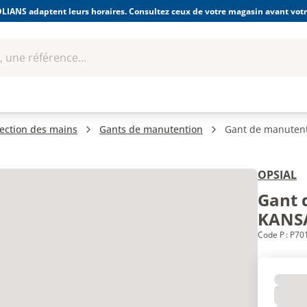
LIANS adaptent leurs horaires. Consultez ceux de votre magasin avant votre
 une référence...
Boulonnerie-visserie et
Soudage
bles
Quincaillerie
Fixations
équipem
ection des mains
Gants de manutention
Gant de manuten
OPSIAL
Gant 
KANS
Code P : P70