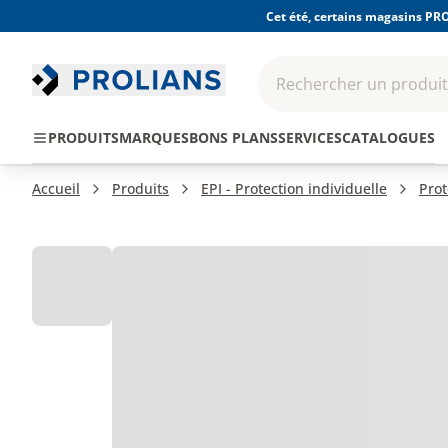
Cet été, certains magasins PRO
Rechercher un produit,
EPI - Protection
Outillage
Consomma
PRODUITS
MARQUES
BONS PLANS
SERVICES
CATALOGUES
individuelle
Accueil
Produits
EPI - Protection individuelle
Prot