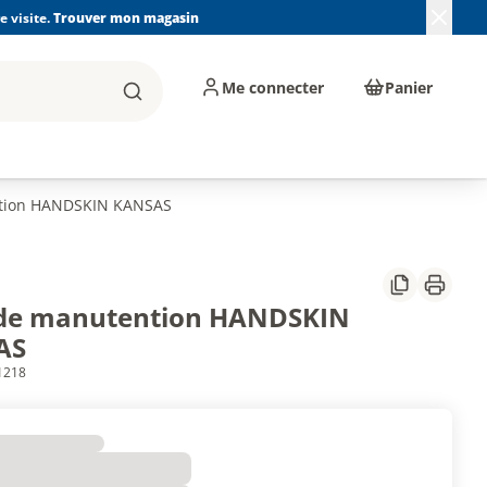
 visite.
Trouver mon magasin
Me connecter
Panier
Rechercher
, machines et
Plomberie, Sanitaire,
Équipements de
ents d'atelier
Chauffage, Climatisation
chantier
et Pompage
tion HANDSKIN KANSAS
Partager
Imprim
de manutention HANDSKIN
AS
1218