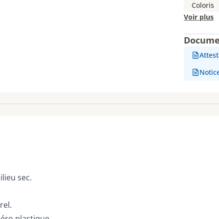
Coloris
Voir plus
Docume
Attes
Notice
lieu sec.
rel.
éro plastique.