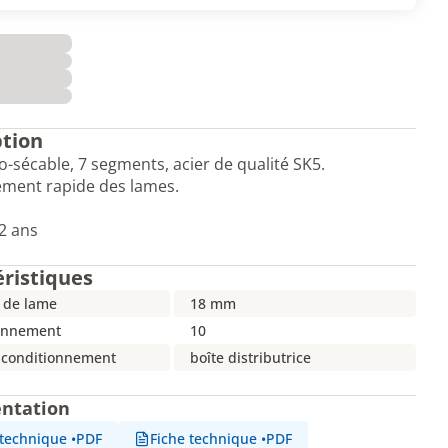
ption
-sécable, 7 segments, acier de qualité SK5.
ment rapide des lames.
2 ans
éristiques
 de lame
18 mm
onnement
10
 conditionnement
boîte distributrice
ntation
 technique
•
PDF
Fiche technique
•
PDF