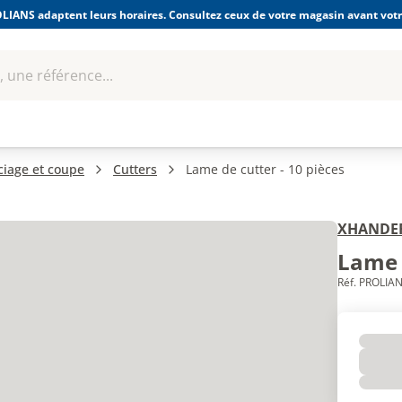
LIANS adaptent leurs horaires. Consultez ceux de votre magasin avant votre
 une référence...
Boulonnerie-visserie et
Soudage
bles
Quincaillerie
Fixations
équipem
ciage et coupe
Cutters
Lame de cutter - 10 pièces
XHANDE
Lame d
Réf. PROLIAN