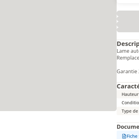
Descri
Lame auto
Remplace
Garantie 
Caract
Hauteur
Conditi
Type de
Docume
Fiche