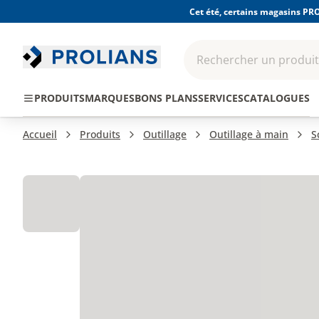
Cet été, certains magasins PRO
Rechercher un produit,
EPI - Protection
Outillage
Consomma
PRODUITS
MARQUES
BONS PLANS
SERVICES
CATALOGUES
individuelle
Accueil
Produits
Outillage
Outillage à main
S