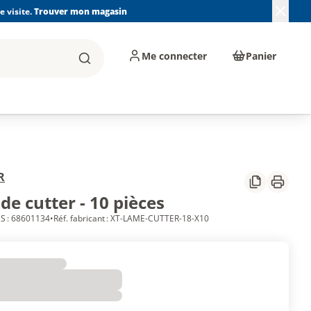
 visite.
Trouver mon magasin
Me connecter
Panier
Rechercher
, machines et
Plomberie, Sanitaire,
Équipements de
ents d'atelier
Chauffage, Climatisation
chantier
et Pompage
R
Partager
Imprim
e cutter - 10 pièces
S : 68601134
•
Réf. fabricant : XT-LAME-CUTTER-18-X10