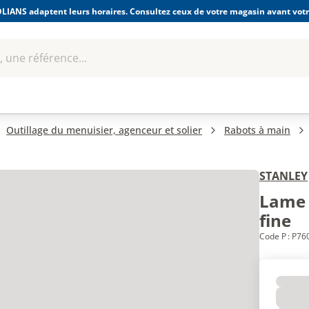
LIANS adaptent leurs horaires. Consultez ceux de votre magasin avant votre
 une référence...
Boulonnerie-visserie et
Soudage
bles
Quincaillerie
Fixations
équipem
Outillage du menuisier, agenceur et solier
Rabots à main
STANLEY
Lame 
fine
Code P : P7