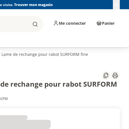
 visite.
Trouver mon magasin
Me connecter
Panier
Rechercher
, machines et
Plomberie, Sanitaire,
Équipements de
ents d'atelier
Chauffage, Climatisation
chantier
et Pompage
Lame de rechange pour rabot SURFORM fine
Partager
Imprim
de rechange pour rabot SURFORM
602FM