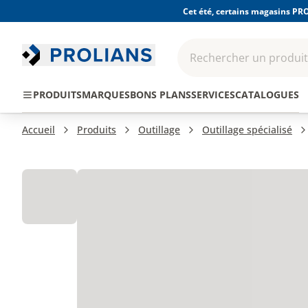
Cet été, certains magasins PRO
Rechercher un produit,
EPI - Protection
Outillage
Consomma
PRODUITS
MARQUES
BONS PLANS
SERVICES
CATALOGUES
individuelle
Accueil
Produits
Outillage
Outillage spécialisé