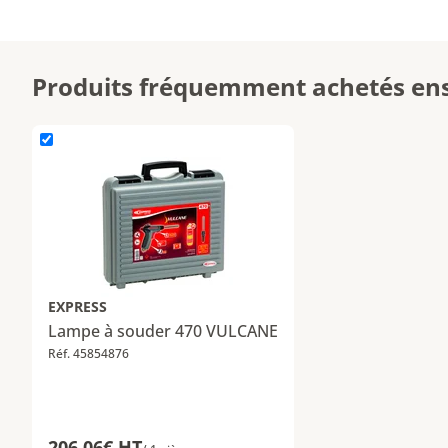
Produits fréquemment achetés en
L'élément Lampe à souder 470 VULCANE est ajouté
EXPRESS
Lampe à souder 470 VULCANE
Réf. 45854876
206,06€ HT