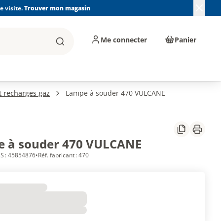
 visite.
Trouver mon magasin
Me connecter
Panier
Rechercher
, machines et
Plomberie, Sanitaire,
Équipements de
ents d'atelier
Chauffage, Climatisation
chantier
et Pompage
t recharges gaz
Lampe à souder 470 VULCANE
Partager
Imprim
 à souder 470 VULCANE
S : 45854876
•
Réf. fabricant : 470