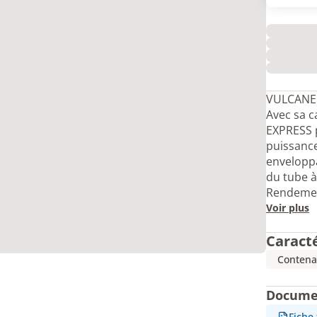
VULCANE 
Avec sa 
EXPRESS p
puissance
enveloppa
du tube à
Rendemen
Voir plus
Caract
Contena
Docume
Fiche