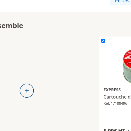
semble
L'élément Cartou
EXPRESS
Cartouche d
Réf. 17188496
5,99€ HT