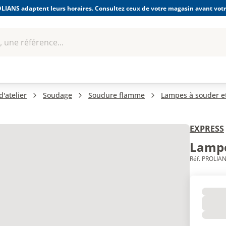
LIANS adaptent leurs horaires. Consultez ceux de votre magasin avant votre
 une référence...
Boulonnerie-visserie et
Soudage
bles
Quincaillerie
Fixations
équipem
'atelier
Soudage
Soudure flamme
Lampes à souder e
EXPRESS
Lampe
Réf. PROLIAN