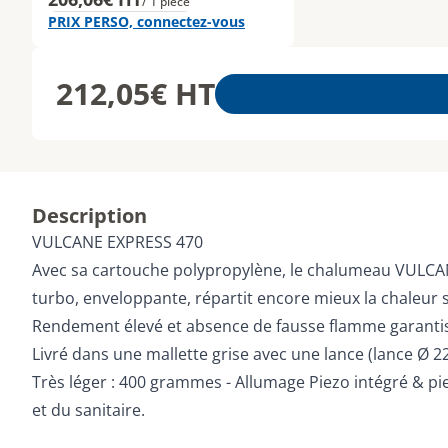
/ 1 pièce
PRIX PERSO, connectez-vous
212,05€
HT
Description
VULCANE EXPRESS 470
Avec sa cartouche polypropylène, le chalumeau VULCAN
turbo, enveloppante, répartit encore mieux la chaleur s
Rendement élevé et absence de fausse flamme garantis
Livré dans une mallette grise avec une lance (lance Ø 2
Très léger : 400 grammes - Allumage Piezo intégré & p
et du sanitaire.