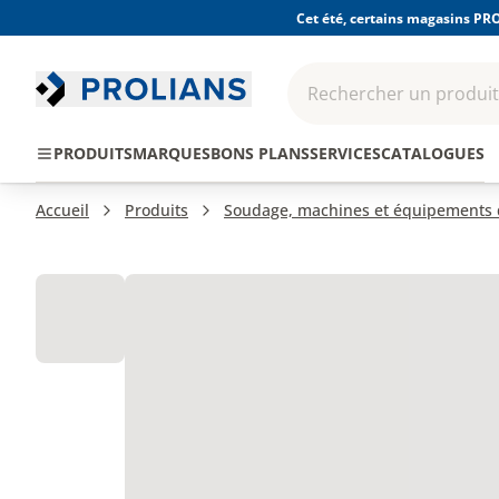
Cet été, certains magasins PRO
Rechercher un produit,
EPI - Protection
Outillage
Consomma
PRODUITS
MARQUES
BONS PLANS
SERVICES
CATALOGUES
individuelle
Accueil
Produits
Soudage, machines et équipements d