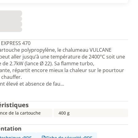
EXPRESS 470
cartouche polypropylène, le chalumeau VULCANE
eut aller jusqu’à une température de 2400°C soit une
 de 2.7kW (lance Ø 22). Sa flamme turbo,
nte, répartit encore mieux la chaleur sur le pourtour
 chauffer.
t élevé et absence de fau…
éristiques
nce de la cartouche
400 g
ntation
 technique
•
PDF
Fiche de sécurité
•
PDF