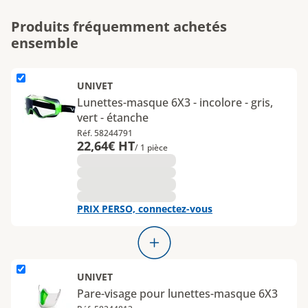
Produits fréquemment achetés
ensemble
L'élément Lunettes-masque 6X3 - incolore - gris, vert - étanche e
UNIVET
Lunettes-masque 6X3 - incolore - gris,
vert - étanche
Réf. 58244791
22,64€ HT
/ 1 pièce
PRIX PERSO, connectez-vous
L'élément Pare-visage pour lunettes-masque 6X3 est ajouté
UNIVET
Pare-visage pour lunettes-masque 6X3