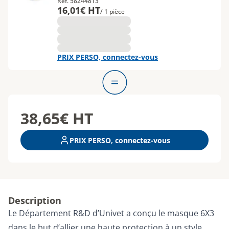
Réf. 58244813
16,01€ HT
/ 1 pièce
PRIX PERSO, connectez-vous
38,65€
HT
PRIX PERSO, connectez-vous
Description
Le Département R&D d’Univet a conçu le masque 6X3
dans le but d’allier une haute protection à un style