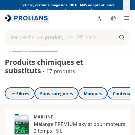
Cet été, certains magasins PROLIANS adaptent leurs
horaires. Consultez ceux de votre magasin avant votre
visite.
Trouver mon magasin
Me connecter
Panier
Men
Rechercher un produit, une référence...
Reche
Nettoyage et entretien
Produits chimiques et
substituts
•
17 produits
Filtres
Sous-catégories
Marques
Contenanc
MARLINE
Mélange PREMIUM akylat pour moteurs
2 temps - 5 L