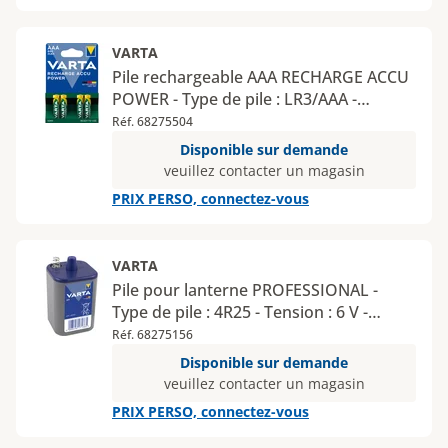
VARTA
Pile rechargeable AAA RECHARGE ACCU
POWER - Type de pile : LR3/AAA -
Tension : 1,2 V - Nombre de piles : 4 -
Réf. 68275504
Type de conditionnement : blister
Disponible sur demande
veuillez contacter un magasin
PRIX PERSO, connectez-vous
VARTA
Pile pour lanterne PROFESSIONAL -
Type de pile : 4R25 - Tension : 6 V -
Nombre de piles : 1 - Type de
Réf. 68275156
conditionnement : boîte
Disponible sur demande
veuillez contacter un magasin
PRIX PERSO, connectez-vous