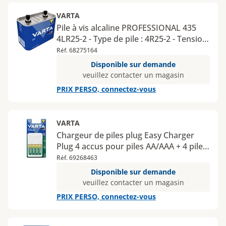
VARTA
Pile à vis alcaline PROFESSIONAL 435
4LR25-2 - Type de pile : 4R25-2 - Tension
: 6 V - Nombre de piles : 1 - Type de
Réf. 68275164
conditionnement : boîte
Disponible sur demande
veuillez contacter un magasin
PRIX PERSO, connectez-vous
VARTA
Chargeur de piles plug Easy Charger
Plug 4 accus pour piles AA/AAA + 4 piles
AA incluses
Réf. 69268463
Disponible sur demande
veuillez contacter un magasin
PRIX PERSO, connectez-vous