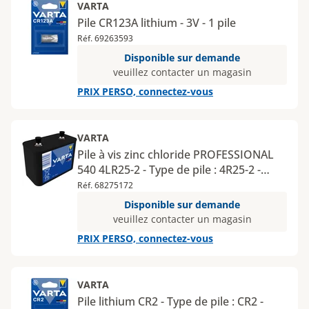
VARTA
Pile CR123A lithium - 3V - 1 pile
Réf. 69263593
Disponible sur demande
veuillez contacter un magasin
PRIX PERSO, connectez-vous
VARTA
Pile à vis zinc chloride PROFESSIONAL
540 4LR25-2 - Type de pile : 4R25-2 -
Tension : 6 V - Nombre de piles : 1 - Type
Réf. 68275172
de conditionnement : boîte
Disponible sur demande
veuillez contacter un magasin
PRIX PERSO, connectez-vous
VARTA
Pile lithium CR2 - Type de pile : CR2 -