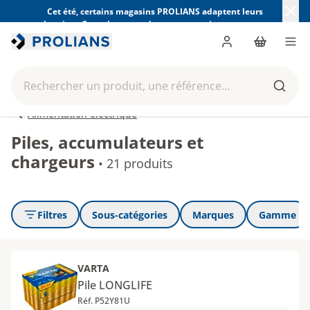
Cet été, certains magasins PROLIANS adaptent leurs
horaires. Consultez ceux de votre magasin avant votre
visite.
Trouver mon magasin
Me connecter
Panier
Men
Rechercher un produit, une référence...
Reche
Alimentation électrique
Piles, accumulateurs et
chargeurs
•
21 produits
Filtres
Sous-catégories
Marques
Gamme
VARTA
Pile LONGLIFE
Réf. P52Y81U