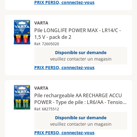
PRIX PERSO, connectez-vous
VARTA
Pile LONGLIFE POWER MAX - LR14/C -
1,5 V - pack de 2
Réf. 72605020
Disponible sur demande
veuillez contacter un magasin
PRIX PERSO, connectez-vous
VARTA
Pile rechargeable AA RECHARGE ACCU
POWER - Type de pile : LR6/AA - Tension
: 1,25 V - Nombre de piles : 4 - Type de
Réf. 68275512
conditionnement : blister
Disponible sur demande
veuillez contacter un magasin
PRIX PERSO, connectez-vous