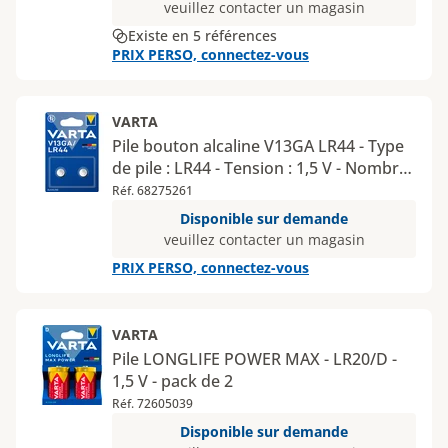
veuillez contacter un magasin
Existe en 5 références
PRIX PERSO, connectez-vous
VARTA
Pile bouton alcaline V13GA LR44 - Type
de pile : LR44 - Tension : 1,5 V - Nombre
de piles : 2 - Type de conditionnement :
Réf. 68275261
blister
Disponible sur demande
veuillez contacter un magasin
PRIX PERSO, connectez-vous
VARTA
Pile LONGLIFE POWER MAX - LR20/D -
1,5 V - pack de 2
Réf. 72605039
Disponible sur demande