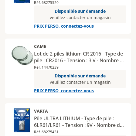
9 V - Nombre de piles : 1 - Type de
Réf. 68275520
conditionnement : blister
Disponible sur demande
veuillez contacter un magasin
PRIX PERSO, connectez-vous
CAME
Lot de 2 piles lithium CR 2016 - Type de
pile : CR2016 - Tension : 3 V - Nombre de
piles : 2 - Type de conditionnement :
Réf. 14470239
blister
Disponible sur demande
veuillez contacter un magasin
PRIX PERSO, connectez-vous
VARTA
Pile ULTRA LITHIUM - Type de pile :
6LR61/LR61 - Tension : 9V - Nombre de
piles : 1 - Type de conditionnement :
Réf. 68275431