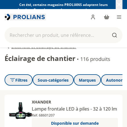
Cet été, certains magasins PROLIANS adaptent leurs
horaires. Consultez ceux de votre magasin avant votre
visite.
Trouver mon magasin
Me connecter
Panier
Men
Rechercher un produit, une référence...
Reche
Électricité et éclairage de chantier
Éclairage de chantier
•
116 produits
Filtres
Sous-catégories
Marques
Autonomie
XHANDER
Lampe frontale LED à piles - 32 à 120 lm
Réf. 68601207
Disponible sur demande