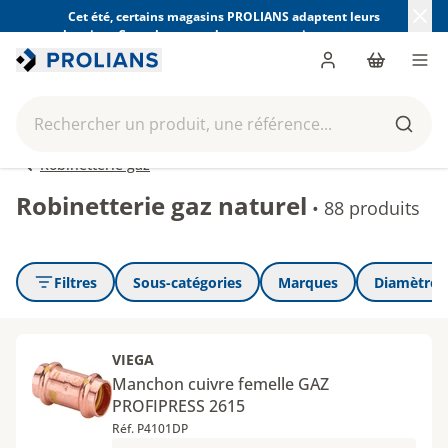
Cet été, certains magasins PROLIANS adaptent leurs
horaires. Consultez ceux de votre magasin avant votre
visite.
Trouver mon magasin
Me connecter
Panier
Men
Rechercher un produit, une référence...
Reche
Robinetterie gaz
Robinetterie gaz naturel
•
88 produits
Filtres
Sous-catégories
Marques
Diamètre 
VIEGA
Manchon cuivre femelle GAZ
PROFIPRESS 2615
Réf. P4101DP