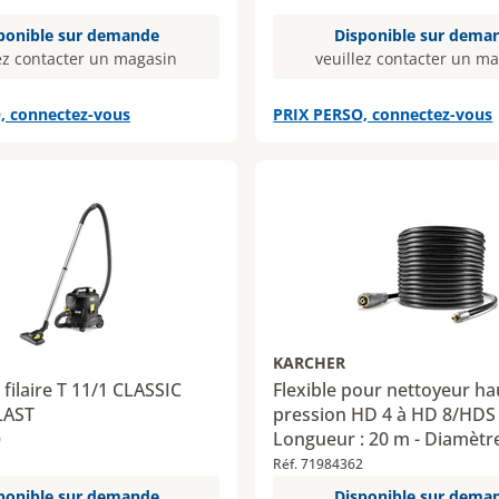
ponible sur demande
Disponible sur dema
ez contacter un magasin
veuillez contacter un m
, connectez-vous
PRIX PERSO, connectez-vous
KARCHER
 filaire T 11/1 CLASSIC
Flexible pour nettoyeur ha
LAST
pression HD 4 à HD 8/HDS 
Longueur : 20 m - Diamètr
0
Réf. 71984362
ponible sur demande
Disponible sur dema