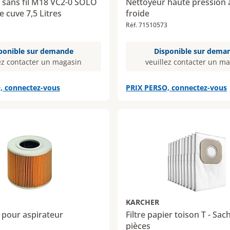
 sans fil M18 VC2-0 SOLO
Nettoyeur haute pression 
e cuve 7,5 Litres
froide
1
Réf. 71510573
ponible sur demande
Disponible sur dema
ez contacter un magasin
veuillez contacter un m
, connectez-vous
PRIX PERSO, connectez-vous
KARCHER
d pour aspirateur
Filtre papier toison T - Sac
pièces