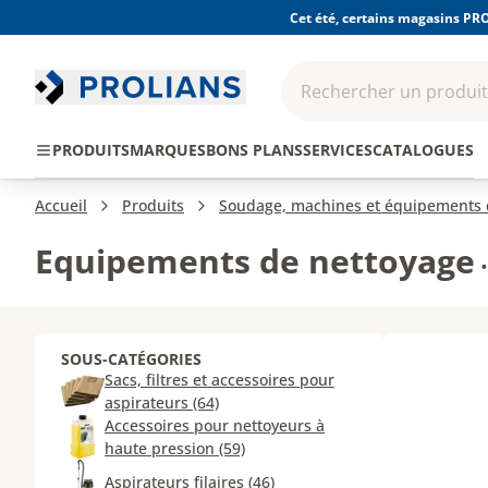
Cet été, certains magasins PRO
Rechercher un produit,
EPI - Protection
Outillage
Consomma
PRODUITS
MARQUES
BONS PLANS
SERVICES
CATALOGUES
individuelle
Accueil
Produits
Soudage, machines et équipements d
Equipements de nettoyage
•
SOUS-CATÉGORIES
Sacs, filtres et accessoires pour
aspirateurs (64)
Accessoires pour nettoyeurs à
haute pression (59)
Aspirateurs filaires (46)