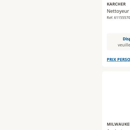
KARCHER
Nettoyeur
Réf. 6115557
Dis
veuill
PRIX PERSO
MILWAUKE