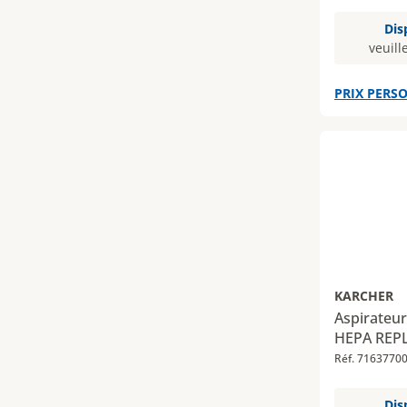
Dis
veuill
PRIX PERSO
KARCHER
Aspirateur
HEPA REP
Réf. 7163770
Dis