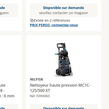
nde
Disponible sur demande
agasin
veuillez contacter un magasin
Existe en 2 références
PRIX PERSO, connectez-vous
NILFISK
ute
Nettoyeur haute pression MC1C-
8 -
125/500 XT
e : 6 mm
Réf. 72050363
nde
Disponible sur demande