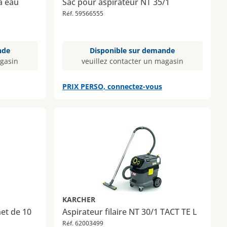
à eau
Sac pour aspirateur NT 35/1
Réf. 59566555
nde
Disponible sur demande
agasin
veuillez contacter un magasin
PRIX PERSO, connectez-vous
KARCHER
het de 10
Aspirateur filaire NT 30/1 TACT TE L
Réf. 62003499