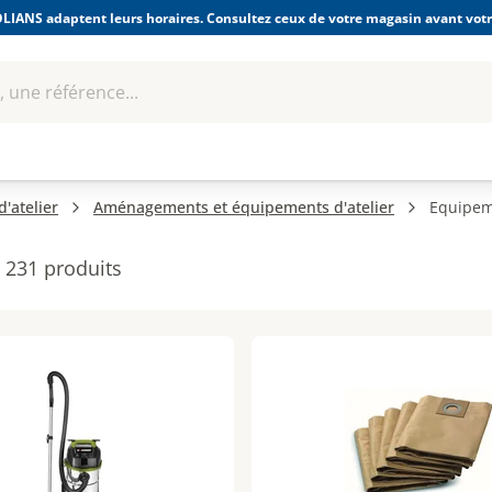
LIANS adaptent leurs horaires. Consultez ceux de votre magasin avant votre
 une référence...
Boulonnerie-visserie et
Soudage
bles
Quincaillerie
Fixations
équipem
'atelier
Aménagements et équipements d'atelier
Equipem
231 produits