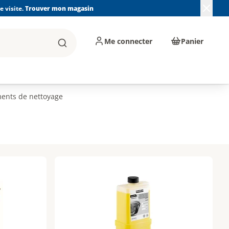
 visite.
Trouver mon magasin
Me connecter
Panier
Rechercher
, machines et
Plomberie, Sanitaire,
Équipements de
ents d'atelier
Chauffage, Climatisation
chantier
et Pompage
ents de nettoyage