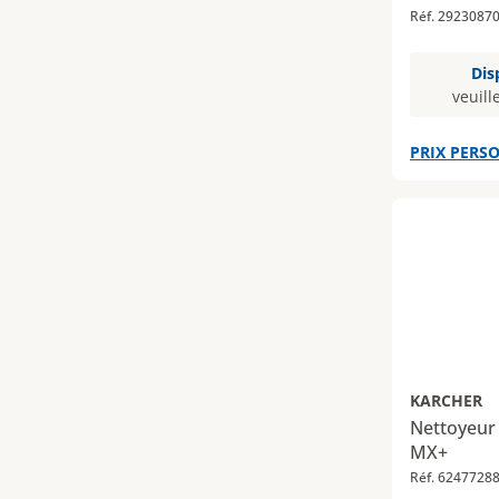
Réf. 2923087
Dis
veuill
PRIX PERSO
KARCHER
Nettoyeur
MX+
Réf. 6247728