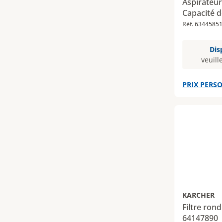
Aspirateur
Capacité d
Réf. 6344585
Dis
veuill
PRIX PERSO
KARCHER
Filtre ron
64147890