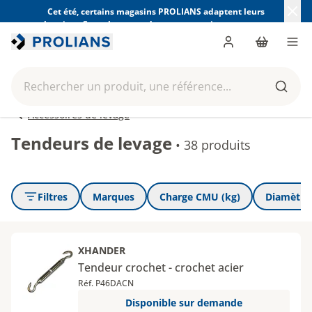
Cet été, certains magasins PROLIANS adaptent leurs
horaires. Consultez ceux de votre magasin avant votre
visite.
Trouver mon magasin
Me connecter
Panier
Men
Rechercher un produit, une référence...
Reche
Accessoires de levage
Tendeurs de levage
•
38 produits
Filtres
Marques
Charge CMU (kg)
Diamètre 
XHANDER
Tendeur crochet - crochet acier
Réf. P46DACN
Disponible sur demande