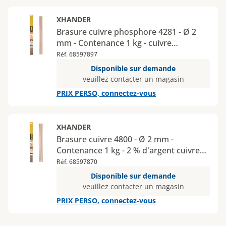
XHANDER
Brasure cuivre phosphore 4281 - Ø 2
mm - Contenance 1 kg - cuivre
phosphore
Réf. 68597897
Disponible sur demande
veuillez contacter un magasin
PRIX PERSO, connectez-vous
XHANDER
Brasure cuivre 4800 - Ø 2 mm -
Contenance 1 kg - 2 % d'argent cuivre
phosphore
Réf. 68597870
Disponible sur demande
veuillez contacter un magasin
PRIX PERSO, connectez-vous
Page
1
Page
2