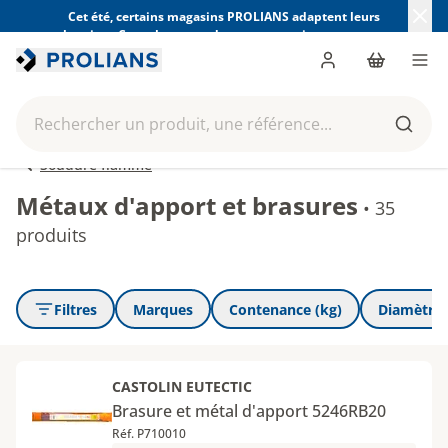
Cet été, certains magasins PROLIANS adaptent leurs
horaires. Consultez ceux de votre magasin avant votre
visite.
Trouver mon magasin
Me connecter
Panier
Men
Rechercher un produit, une référence...
Reche
Soudure flamme
Métaux d'apport et brasures
•
35
produits
Filtres
Marques
Contenance (kg)
Diamètre
CASTOLIN EUTECTIC
Brasure et métal d'apport 5246RB20
Réf. P710010