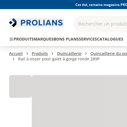
Cet été, certains magasins PRO
Rechercher un produit,
EPI - Protection
Outillage
Consomma
PRODUITS
MARQUES
BONS PLANS
SERVICES
CATALOGUES
individuelle
Accueil
Produits
Quincaillerie
Quincaillerie du po
Rail à visser pour galet à gorge ronde 289P