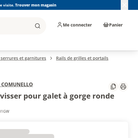
 visite.
Trouver mon magasin
Me connecter
Panier
Rechercher
, machines et
Plomberie, Sanitaire,
Équipements de
ents d'atelier
Chauffage, Climatisation
chantier
et Pompage
, serrures et garnitures
Rails de grilles et portails
I COMUNELLO
Partager
Imprim
 visser pour galet à gorge ronde
901GW