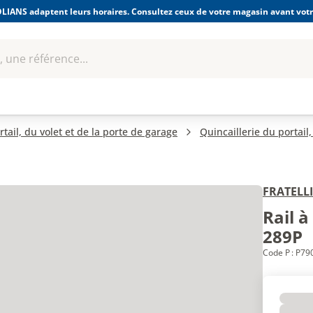
LIANS adaptent leurs horaires. Consultez ceux de votre magasin avant votre
 une référence...
Boulonnerie-visserie et
Soudage
bles
Quincaillerie
Fixations
équipem
rtail, du volet et de la porte de garage
Quincaillerie du portail
FRATELL
Rail à
289P
Code P : P7