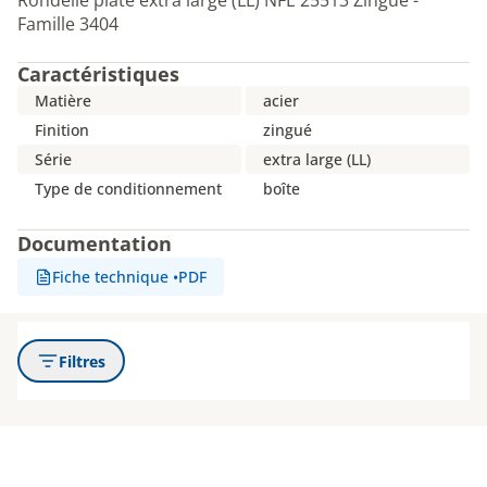
Rondelle plate extra large (LL) NFE 25513 Zingué -
Famille 3404
Caractéristiques
Matière
acier
Finition
zingué
Série
extra large (LL)
Type de conditionnement
boîte
Documentation
Fiche technique
•
PDF
Filtres