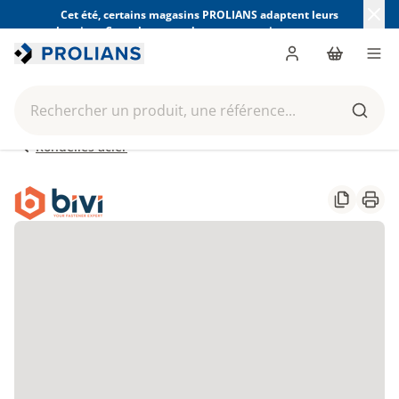
Cet été, certains magasins PROLIANS adaptent leurs
horaires. Consultez ceux de votre magasin avant votre
visite.
Trouver mon magasin
Me connecter
Panier
Men
Rechercher un produit, une référence...
Reche
Rondelles acier
Partager
Impr