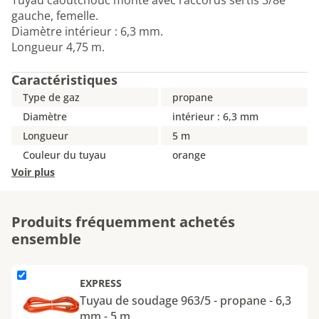
Tuyau caoutchouc monté avec raccords sertis 3/8e
gauche, femelle.
Diamètre intérieur : 6,3 mm.
Longueur 4,75 m.
Caractéristiques
Type de gaz
propane
Diamètre
intérieur : 6,3 mm
Longueur
5 m
Couleur du tuyau
orange
Voir plus
Produits fréquemment achetés
ensemble
L'élément Tuyau de soudage 963&#x2F;5 - propane - 6,3 mm - 5 
EXPRESS
Tuyau de soudage 963/5 - propane - 6,3
mm - 5 m