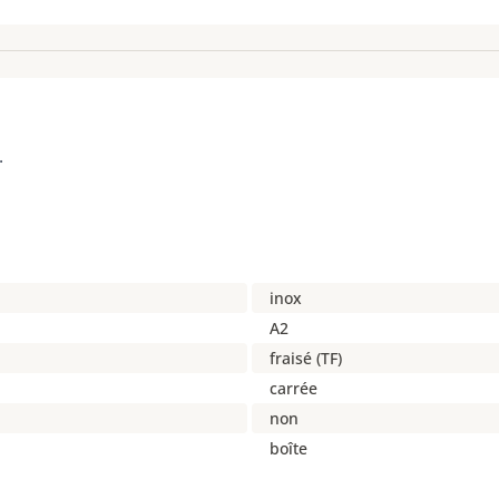
.
inox
A2
fraisé (TF)
carrée
non
boîte