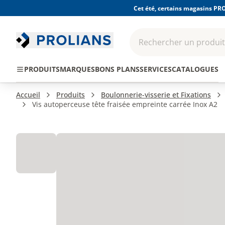
Cet été, certains magasins PRO
Rechercher un produit,
EPI - Protection
Outillage
Consomma
PRODUITS
MARQUES
BONS PLANS
SERVICES
CATALOGUES
individuelle
Accueil
Produits
Boulonnerie-visserie et Fixations
Vis autoperceuse tête fraisée empreinte carrée Inox A2