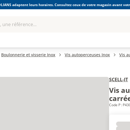
LIANS adaptent leurs horaires. Consultez ceux de votre magasin avant votre
 une référence...
Boulonnerie-visserie et
Soudage
bles
Quincaillerie
Fixations
équipem
Boulonnerie et visserie Inox
Vis autoperceuses Inox
Vis a
SCELL-IT
Vis a
carré
Code P : P43