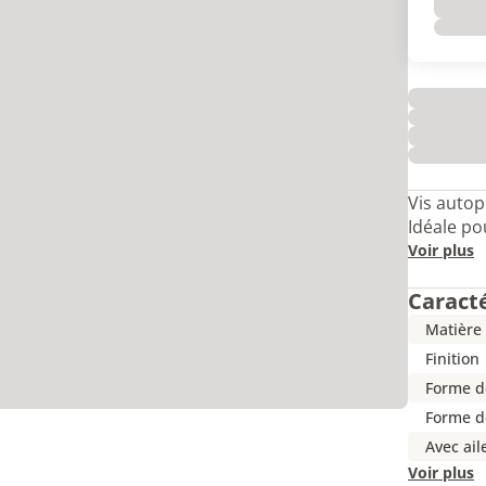
Vis autop
Idéale po
Voir plus
Caract
Matière
Finition
Forme de
Forme d
Avec ail
Voir plus