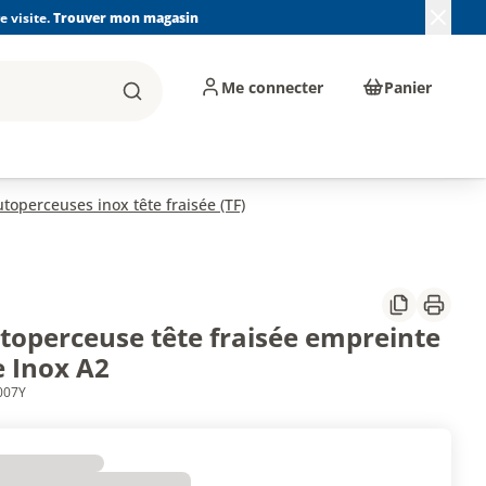
 visite.
Trouver mon magasin
Me connecter
Panier
Rechercher
, machines et
Plomberie, Sanitaire,
Équipements de
ents d'atelier
Chauffage, Climatisation
chantier
et Pompage
utoperceuses inox tête fraisée (TF)
Partager
Imprim
utoperceuse tête fraisée empreinte
e Inox A2
007Y