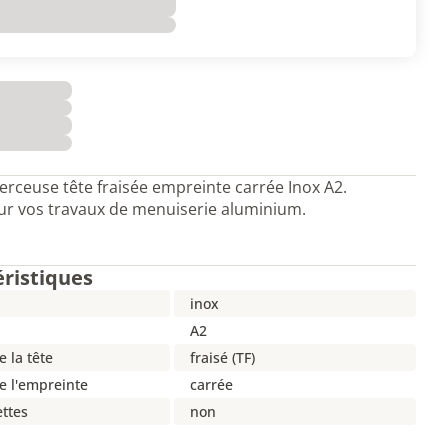
erceuse tête fraisée empreinte carrée Inox A2.
ur vos travaux de menuiserie aluminium.
éristiques
inox
A2
 la tête
fraisé (TF)
e l'empreinte
carrée
ettes
non