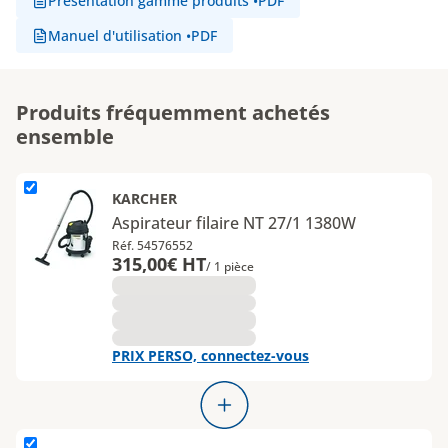
Présentation gamme produits
•
PDF
Manuel d'utilisation
•
PDF
Produits fréquemment achetés
ensemble
L'élément Aspirateur filaire NT 27&#x2F;1 1380W est ajouté
KARCHER
Aspirateur filaire NT 27/1 1380W
Réf. 54576552
315,00€ HT
/ 1 pièce
PRIX PERSO, connectez-vous
L'élément Sac pour aspirateur NT 27&#x2F;27 Me est ajouté