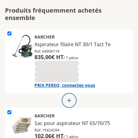
Produits fréquemment achetés
ensemble
L'élément Aspirateur filaire NT 30&#x2F;1 Tact Te est ajouté
KARCHER
Aspirateur filaire NT 30/1 Tact Te
Réf. 64906119
835,00€ HT
/ 1 pièce
PRIX PERSO, connectez-vous
L'élément Sac pour aspirateur NT 65&#x2F;70&#x2F;75 est ajout
KARCHER
Sac pour aspirateur NT 65/70/75
Réf. 19424294
102,06€ HT
/ 1 pièce