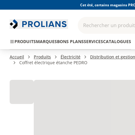
Cet été, certains magasins PRO
Rechercher un produit,
EPI - Protection
Outillage
Consomma
PRODUITS
MARQUES
BONS PLANS
SERVICES
CATALOGUES
individuelle
Accueil
Produits
Électricité
Distribution et gestion
Coffret électrique étanche PEDRO