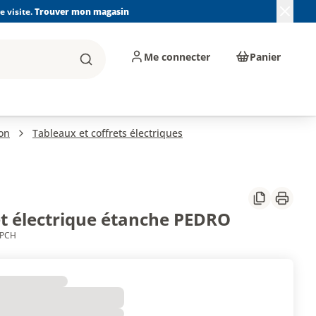
 visite.
Trouver mon magasin
Me connecter
Panier
Rechercher
, machines et
Plomberie, Sanitaire,
Équipements de
ents d'atelier
Chauffage, Climatisation
chantier
et Pompage
ion
Tableaux et coffrets électriques
Partager
Imprim
et électrique étanche PEDRO
JPCH