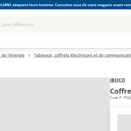
LIANS adaptent leurs horaires. Consultez ceux de votre magasin avant votre
 une référence...
Boulonnerie-visserie et
Soudage
bles
Quincaillerie
Fixations
équipem
 de l'énergie
Tableaux, coffrets électriques et de communicat
IBOCO
Coffr
Code P : P52