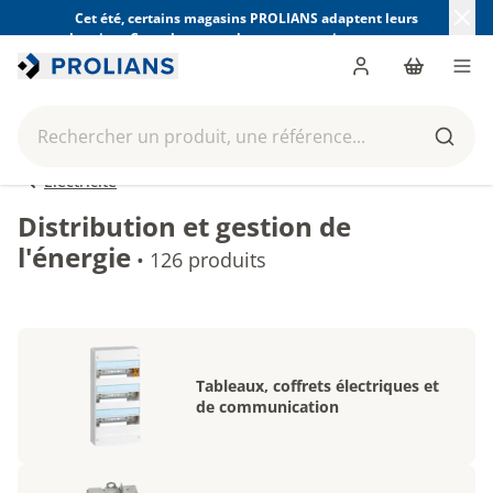
Cet été, certains magasins PROLIANS adaptent leurs
horaires. Consultez ceux de votre magasin avant votre
visite.
Trouver mon magasin
Me connecter
Panier
Men
Rechercher un produit, une référence...
Reche
Électricité
Distribution et gestion de
l'énergie
•
126 produits
Tableaux, coffrets électriques et
de communication