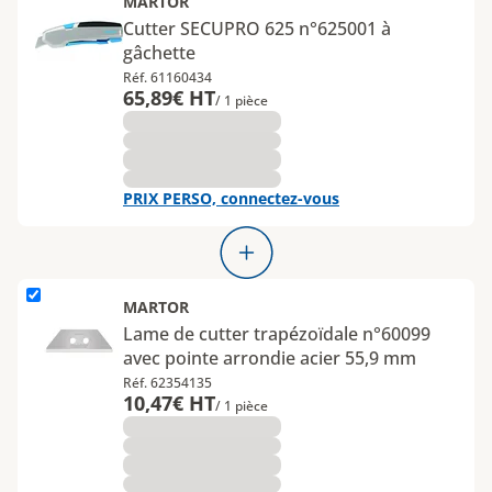
MARTOR
Cutter SECUPRO 625 n°625001 à
gâchette
Réf. 61160434
65,89€ HT
/ 1 pièce
PRIX PERSO, connectez-vous
L'élément Lame de cutter trapézoïdale n°60099 avec pointe arro
MARTOR
Lame de cutter trapézoïdale n°60099
avec pointe arrondie acier 55,9 mm
Réf. 62354135
10,47€ HT
/ 1 pièce