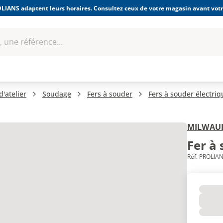
LIANS adaptent leurs horaires. Consultez ceux de votre magasin avant votre
 une référence...
Boulonnerie-visserie et
Soudage
bles
Quincaillerie
Fixations
équipem
'atelier
Soudage
Fers à souder
Fers à souder électriq
MILWAU
Fer à 
Réf. PROLIAN