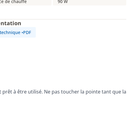
ce de chauffe
90 W
ntation
 technique
•
PDF
t prêt à être utilisé. Ne pas toucher la pointe tant que la