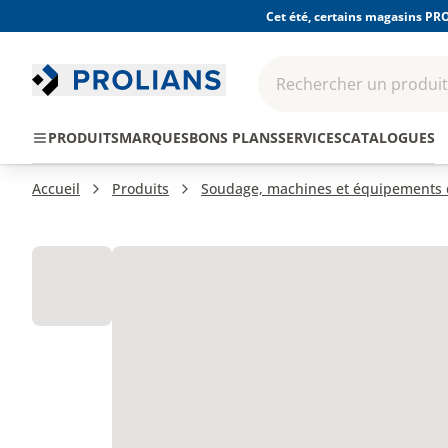
Cet été, certains magasins PRO
Rechercher un produit,
EPI - Protection
Outillage
Consomma
PRODUITS
MARQUES
BONS PLANS
SERVICES
CATALOGUES
individuelle
Accueil
Produits
Soudage, machines et équipements d