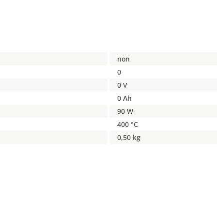
non
0
0 V
0 Ah
90 W
400 °C
0,50 kg