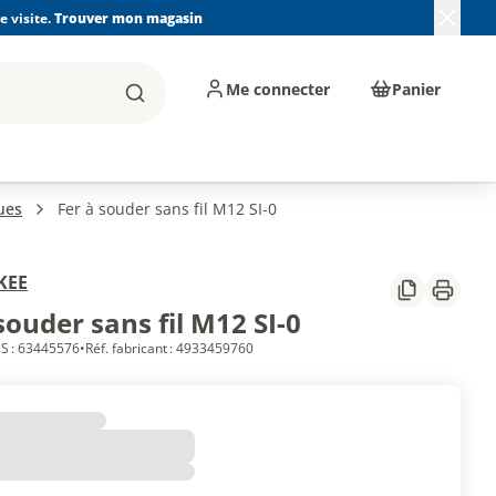
 visite.
Trouver mon magasin
Me connecter
Panier
Rechercher
, machines et
Plomberie, Sanitaire,
Équipements de
ents d'atelier
Chauffage, Climatisation
chantier
et Pompage
ues
Fer à souder sans fil M12 SI-0
KEE
Partager
Imprim
souder sans fil M12 SI-0
S : 63445576
•
Réf. fabricant : 4933459760