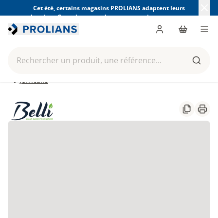
Cet été, certains magasins PROLIANS adaptent leurs
horaires. Consultez ceux de votre magasin avant votre
visite.
Trouver mon magasin
Me connecter
Panier
Men
Rechercher un produit, une référence...
Reche
Jerricans
Partager
Impr