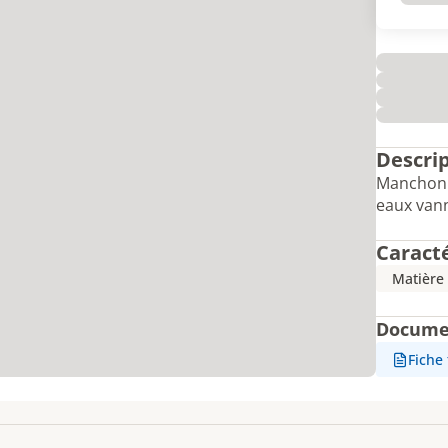
Descri
Manchon à
eaux van
Caract
Matière
Docume
Fiche