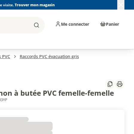
 visite.
Trouver mon magasin
Me connecter
Panier
Rechercher
, machines et
Plomberie, Sanitaire,
Équipements de
ents d'atelier
Chauffage, Climatisation
chantier
et Pompage
s PVC
Raccords PVC évacuation gris
Partager
Imprim
on à butée PVC femelle-femelle
03YP