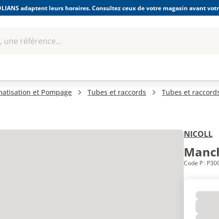
LIANS adaptent leurs horaires. Consultez ceux de votre magasin avant votre
 une référence...
Boulonnerie-visserie et
Soudage
bles
Quincaillerie
Fixations
équipem
imatisation et Pompage
Tubes et raccords
Tubes et raccord
NICOLL
Manch
Code P : P30