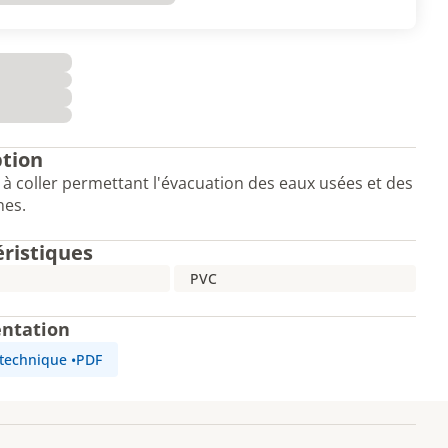
ption
 coller permettant l'évacuation des eaux usées et des
nes.
éristiques
PVC
ntation
 technique
•
PDF