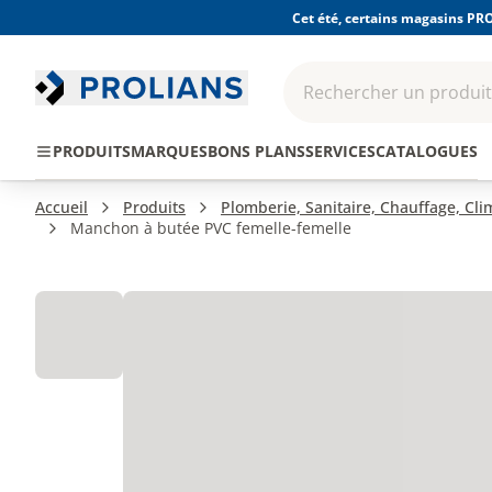
Cet été, certains magasins PRO
Rechercher un produit,
EPI - Protection
Outillage
Consomma
PRODUITS
MARQUES
BONS PLANS
SERVICES
CATALOGUES
individuelle
Accueil
Produits
Plomberie, Sanitaire, Chauffage, Cl
Manchon à butée PVC femelle-femelle