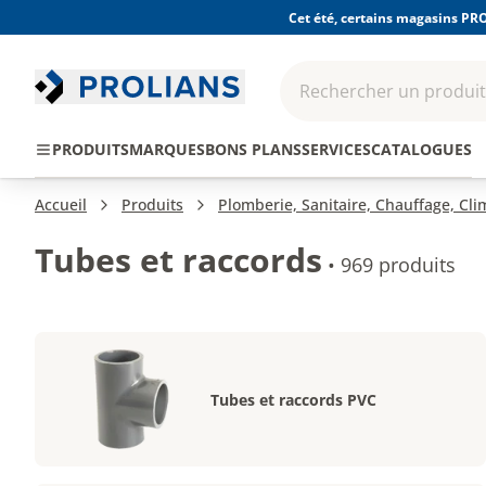
Cet été, certains magasins PRO
Rechercher un produit,
EPI - Protection
Outillage
Consomma
PRODUITS
MARQUES
BONS PLANS
SERVICES
CATALOGUES
individuelle
Accueil
Produits
Plomberie, Sanitaire, Chauffage, Cl
Tubes et raccords
•
969 produits
Tubes et raccords PVC