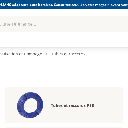
LIANS adaptent leurs horaires. Consultez ceux de votre magasin avant votre
 une référence...
Boulonnerie-visserie et
Soudage
bles
Quincaillerie
Fixations
équipem
imatisation et Pompage
Tubes et raccords
Tubes et raccords PER