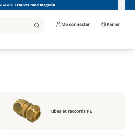
 visite.
Trouver mon magasin
Me connecter
Panier
Rechercher
, machines et
Plomberie, Sanitaire,
Équipements de
ents d'atelier
Chauffage, Climatisation
chantier
et Pompage
Tubes et raccords PE