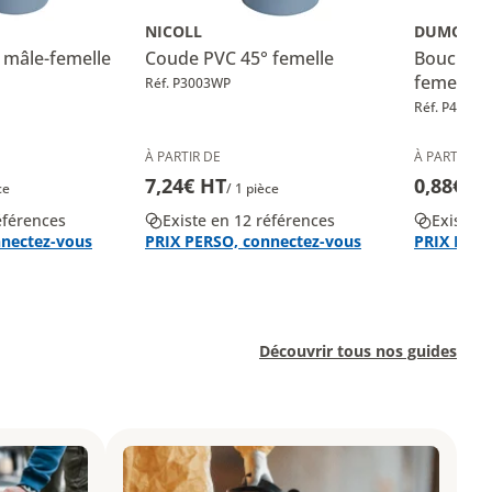
NICOLL
DUMONT
 mâle-femelle
Coude PVC 45° femelle
Bouchon l
femelle 
Réf. P3003WP
Réf. P4102
À PARTIR DE
À PARTIR DE
7,24€ HT
0,88€ H
ce
/ 1 pièce
éférences
Existe en 12 références
Existe e
nnectez-vous
PRIX PERSO, connectez-vous
PRIX PERS
Découvrir tous nos guides