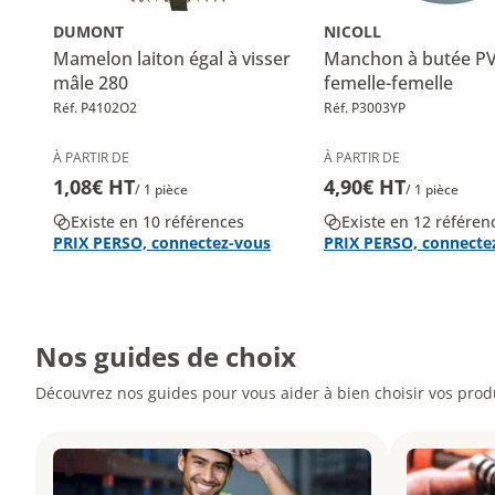
DUMONT
NICOLL
Mamelon laiton égal à visser
Manchon à butée P
mâle 280
femelle-femelle
Réf. P4102O2
Réf. P3003YP
À PARTIR DE
À PARTIR DE
1,08€ HT
4,90€ HT
/ 1 pièce
/ 1 pièce
Existe en 10 références
Existe en 12 référen
PRIX PERSO, connectez-vous
PRIX PERSO, connecte
Nos guides de choix
Découvrez nos guides pour vous aider à bien choisir vos produ