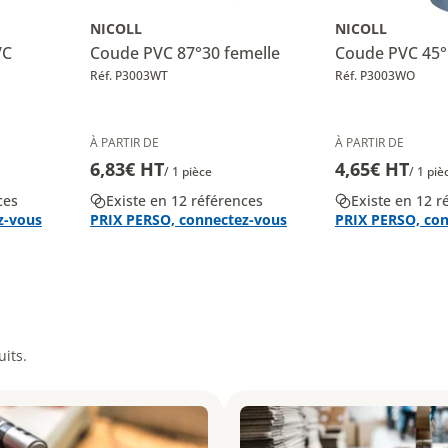
NICOLL
NICOLL
VC
Coude PVC 87°30 femelle
Coude PVC 45°
Réf. P3003WT
Réf. P3003WO
À PARTIR DE
À PARTIR DE
6,83€ HT
4,65€ HT
/ 1 pièce
/ 1 piè
ces
Existe en 12 références
Existe en 12 r
z-vous
PRIX PERSO, connectez-vous
PRIX PERSO, co
its.