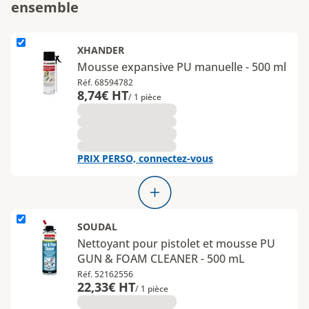
ensemble
L'élément Mousse expansive PU manuelle - 500 ml est ajouté
XHANDER
Mousse expansive PU manuelle - 500 ml
Réf. 68594782
8,74€ HT
/ 1 pièce
PRIX PERSO, connectez-vous
L'élément Nettoyant pour pistolet et mousse PU GUN &amp; FO
SOUDAL
Nettoyant pour pistolet et mousse PU
GUN & FOAM CLEANER - 500 mL
Réf. 52162556
22,33€ HT
/ 1 pièce