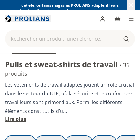
Cet été, certains magasins PROLIANS adaptent leurs
horaires. Consultez ceux de votre magasin avant votre
visite.
Trouver mon magasin
Me connecter
Panier
Men
Rechercher un produit, une référence...
Reche
Vêtements de travail
Pulls et sweat-shirts de travail
•
36
produits
Les vêtements de travail adaptés jouent un rôle crucial
dans le secteur du BTP, où la sécurité et le confort des
travailleurs sont primordiaux. Parmi les différents
éléments constitutifs d’u…
Lire plus