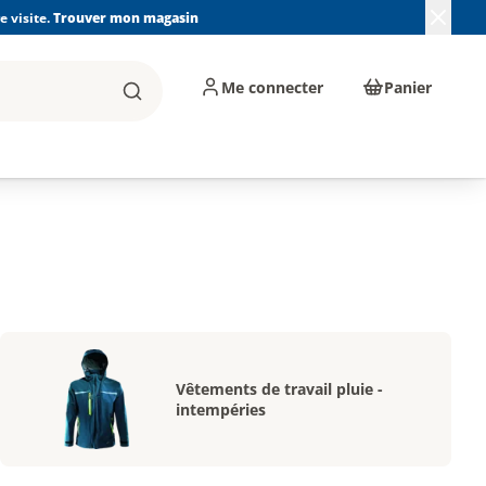
 visite.
Trouver mon magasin
Me connecter
Panier
Rechercher
, machines et
Plomberie, Sanitaire,
Équipements de
ents d'atelier
Chauffage, Climatisation
chantier
et Pompage
Vêtements de travail pluie -
intempéries