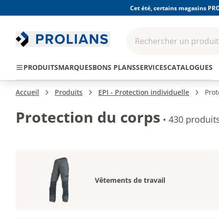
Cet été, certains magasins PRO
Rechercher un produit,
EPI - Protection
Outillage
Consomma
PRODUITS
MARQUES
BONS PLANS
SERVICES
CATALOGUES
individuelle
Accueil
Produits
EPI - Protection individuelle
Prot
Protection du corps
•
430 produit
Vêtements de travail