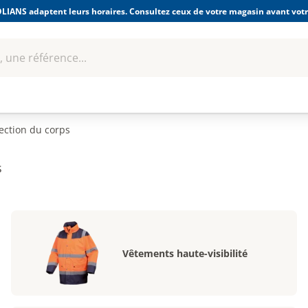
LIANS adaptent leurs horaires. Consultez ceux de votre magasin avant votre
 une référence...
Boulonnerie-visserie et
Soudage
bles
Quincaillerie
Fixations
équipem
ection du corps
s
Vêtements haute-visibilité