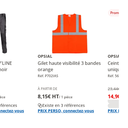
Promotion
OPSIAL
OPSIAL
V'LINE
Gilet haute visibilité 3 bandes
Ceinture 
oir
orange
unique
Réf. P702IAS
Réf. 563110
23,44€
-3
À PARTIR DE
8,15€ HT
14,90€ 
ièce
/ 1 pièce
éférences
Existe en 3 références
nnectez-vous
PRIX PERSO, connectez-vous
PRIX PERS