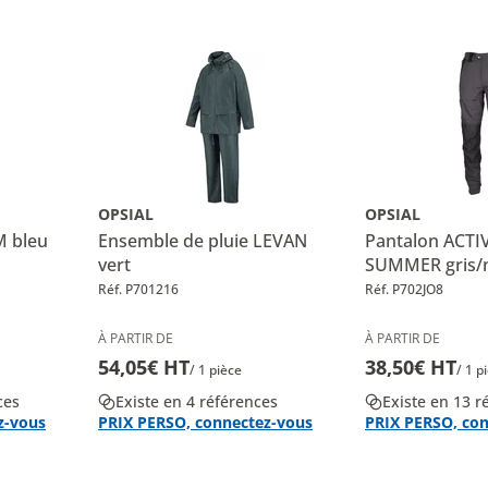
OPSIAL
OPSIAL
M bleu
Ensemble de pluie LEVAN
Pantalon ACTI
vert
SUMMER gris/n
Réf. P701216
Réf. P702JO8
À PARTIR DE
À PARTIR DE
54,05€ HT
38,50€ HT
/ 1 pièce
/ 1 p
ces
Existe en 4 références
Existe en 13 r
z-vous
PRIX PERSO, connectez-vous
PRIX PERSO, co