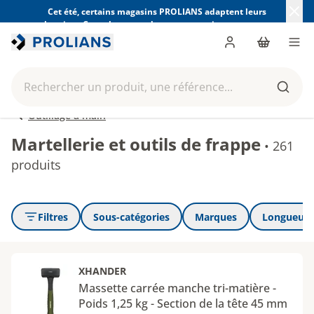
Cet été, certains magasins PROLIANS adaptent leurs
horaires. Consultez ceux de votre magasin avant votre
visite.
Trouver mon magasin
Me connecter
Panier
Men
Rechercher un produit, une référence...
Reche
Outillage à main
Martellerie et outils de frappe
•
261
produits
Filtres
Sous-catégories
Marques
Longueur 
XHANDER
Massette carrée manche tri-matière -
Poids 1,25 kg - Section de la tête 45 mm