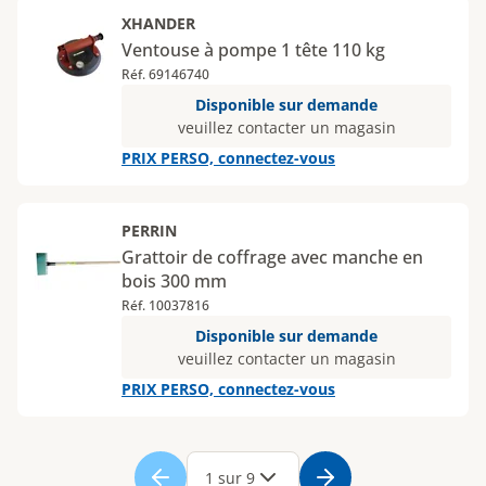
XHANDER
Ventouse à pompe 1 tête 110 kg
Réf. 69146740
Disponible sur demande
veuillez contacter un magasin
PRIX PERSO, connectez-vous
PERRIN
Grattoir de coffrage avec manche en
bois 300 mm
Réf. 10037816
Disponible sur demande
veuillez contacter un magasin
PRIX PERSO, connectez-vous
Page
1
Page
2
Page
3
Page
4
Page
5
Page
6
Page
7
Page
8
Page
9
1 sur 9