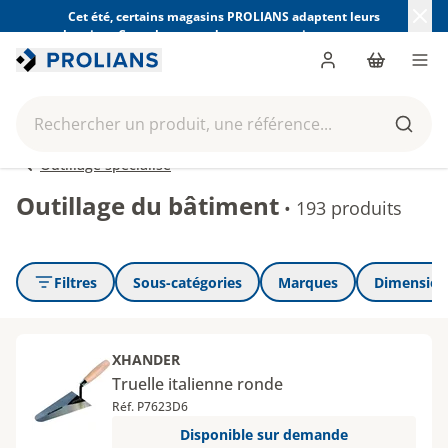
Cet été, certains magasins PROLIANS adaptent leurs
horaires. Consultez ceux de votre magasin avant votre
visite.
Trouver mon magasin
Me connecter
Panier
Men
Rechercher un produit, une référence...
Reche
Outillage spécialisé
Outillage du bâtiment
•
193 produits
Filtres
Sous-catégories
Marques
Dimensions
XHANDER
Truelle italienne ronde
Réf. P7623D6
Disponible sur demande