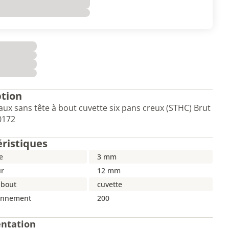
ption
aux sans tête à bout cuvette six pans creux (STHC) Brut
 0172
éristiques
e
3 mm
r
12 mm
 bout
cuvette
onnement
200
ntation