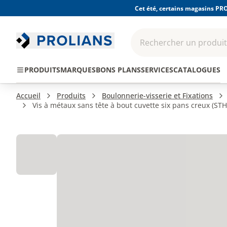
Cet été, certains magasins PRO
Rechercher un produit,
EPI - Protection
Outillage
Consomma
PRODUITS
MARQUES
BONS PLANS
SERVICES
CATALOGUES
individuelle
Accueil
Produits
Boulonnerie-visserie et Fixations
Vis à métaux sans tête à bout cuvette six pans creux (STH