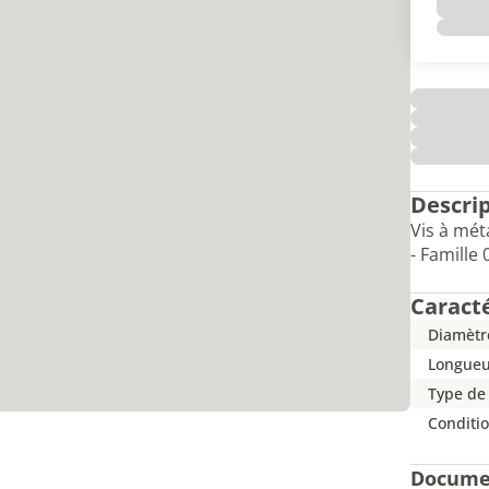
Descri
Vis à mét
- Famille
Caract
Diamètr
Longueu
Type de
Conditi
Docume