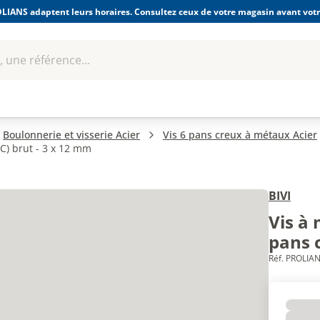
LIANS adaptent leurs horaires. Consultez ceux de votre magasin avant votre
 une référence...
Boulonnerie-visserie et
Soudage
bles
Quincaillerie
Fixations
équipem
Boulonnerie et visserie Acier
Vis 6 pans creux à métaux Acier
C) brut - 3 x 12 mm
BIVI
Vis à 
pans 
Réf. PROLIAN