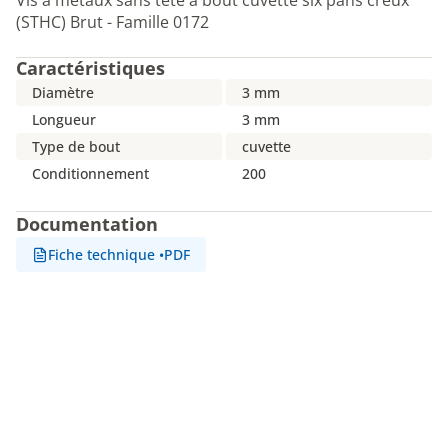
Vis à métaux sans tête à bout cuvette six pans creux
(STHC) Brut - Famille 0172
Caractéristiques
Diamètre
3 mm
Longueur
3 mm
Type de bout
cuvette
Conditionnement
200
Documentation
Fiche technique
•
PDF