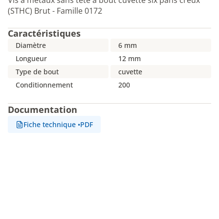
Vis à métaux sans tête à bout cuvette six pans creux
(STHC) Brut - Famille 0172
Caractéristiques
Diamètre
6 mm
Longueur
12 mm
Type de bout
cuvette
Conditionnement
200
Documentation
Fiche technique
•
PDF